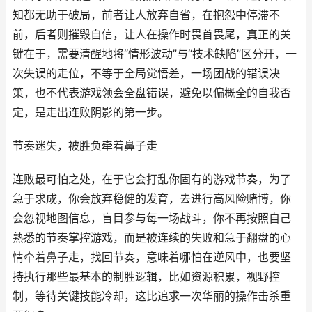
知都无助于破局，前者让人放弃自省，在抱怨中停滞不
前，后者则摧毁自信，让人在操作时畏首畏尾，真正的关
键在于，需要清醒地将“情形波动”与“技术缺陷”区分开，一
次失误的走位，不等于全局觉悟差，一场团战的错误决
策，也不代表游戏领会全盘错误，避免以偏概全的自我否
定，是走出连败阴影的第一步。
节奏迷失，被胜负牵着鼻子走
连败最可怕之处，在于它会打乱你固有的游戏节奏，为了
急于求成，你会放弃稳健的发育，去进行高风险赌博，你
会忽视地图信息，盲目参与每一场战斗，你不再按照自己
熟悉的节奏掌控游戏，而是被连续的失败和急于翻盘的心
情牵着鼻子走，找回节奏，意味着哪怕在逆风中，也要坚
持执行那些最基本的制胜逻辑，比如资源积累，视野控
制，等待关键技能冷却，这比追求一次华丽的操作击杀重