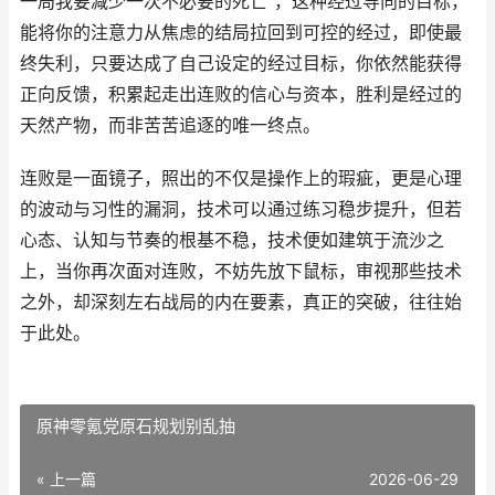
一局我要减少一次不必要的死亡”，这种经过导向的目标，
能将你的注意力从焦虑的结局拉回到可控的经过，即使最
终失利，只要达成了自己设定的经过目标，你依然能获得
正向反馈，积累起走出连败的信心与资本，胜利是经过的
天然产物，而非苦苦追逐的唯一终点。
连败是一面镜子，照出的不仅是操作上的瑕疵，更是心理
的波动与习性的漏洞，技术可以通过练习稳步提升，但若
心态、认知与节奏的根基不稳，技术便如建筑于流沙之
上，当你再次面对连败，不妨先放下鼠标，审视那些技术
之外，却深刻左右战局的内在要素，真正的突破，往往始
于此处。
原神零氪党原石规划别乱抽
« 上一篇
2026-06-29