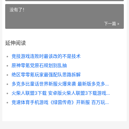
没有了！
下一篇 »
延伸阅读
竞技游戏连败时最该改的不是技术
原神零氪党原石规划别乱抽
绝区零零氪玩家最强配队思路拆解
多克多比童话世界新服火爆来袭 最新版多克多比童话世界下载一起来了 多克多比多比大全图片
火柴人联盟3下载 安卓版火柴人联盟3下载游戏新鲜地址和方式 火柴人联盟3下一个传说限定角色
竞速体育手机游戏《绿茵传奇》开新服 百万玩家已更新新版本 竞速体育直播