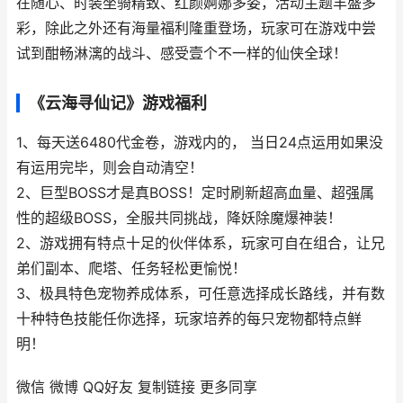
在随心、时装坐骑精致、红颜婀娜多姿，活动主题丰盛多
彩，除此之外还有海量福利隆重登场，玩家可在游戏中尝
试到酣畅淋漓的战斗、感受壹个不一样的仙侠全球！
《云海寻仙记》游戏福利
1、每天送6480代金卷，游戏内的， 当日24点运用如果没
有运用完毕，则会自动清空！
2、巨型BOSS才是真BOSS！定时刷新超高血量、超强属
性的超级BOSS，全服共同挑战，降妖除魔爆神装！
2、游戏拥有特点十足的伙伴体系，玩家可自在组合，让兄
弟们副本、爬塔、任务轻松更愉悦！
3、极具特色宠物养成体系，可任意选择成长路线，并有数
十种特色技能任你选择，玩家培养的每只宠物都特点鲜
明！
微信
微博
QQ好友
复制链接
更多同享