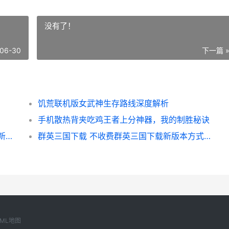
没有了！
06-30
下一篇 
饥荒联机版女武神生存路线深度解析
手机散热背夹吃鸡王者上分神器，我的制胜秘诀
《云海寻仙记》万人新服紧急新开 更新官方新鲜版领取特权大礼包 云海寻仙记官网
群英三国下载 不收费群英三国下载新版本方式和下载地址整理 群英三国在线玩
XML地图