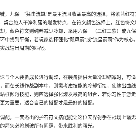
键，九保一“猛击流岚”是最主流且收益最高的选择，将紫蓝红符
害，契合旅人干净利落的爆发特点，在符文颜色选择上，红色符文
却，蓝色符文则纯粹减少冷却，采用六保一（三红三紫）或九保
中找到平衡，若玩家选择强化“飓风箭”或“流星箭雨”作为核心
实战输出周期的匹配。
迭与个人装备成长进行调整，在装备提供大量冷却缩减时，可适
，而在长线作战副本中，则需考虑技能的冷却衔接，使输出曲线
站桩倾泻技能，则应选择强化爆发最高的组合，若你习性于游走
更为重要，适合自己的搭配才是最好的搭配。
调配，一套杰出的护石符文搭配能让这位天界射手在战场上箭无
的箭矢必将划破所有阴霾，带来胜利的曙光。