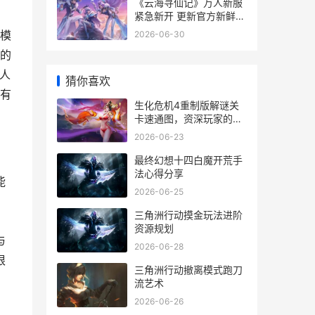
《云海寻仙记》万人新服
紧急新开 更新官方新鲜版
领取特权大礼包 云海寻仙
模
2026-06-30
记官网
家的
旅人
猜你喜欢
有
生化危机4重制版解谜关
卡速通图，资深玩家的思
考蓝图
2026-06-23
最终幻想十四白魔开荒手
法心得分享
能
2026-06-25
三角洲行动摸金玩法进阶
，
资源规划
与
2026-06-28
根
三角洲行动撤离模式跑刀
流艺术
2026-06-26