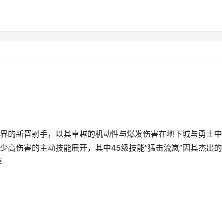
界的新晋射手，以其卓越的机动性与爆发伤害在地下城与勇士中
少高伤害的主动技能展开，其中45级技能“猛击流岚”因其杰出
荐