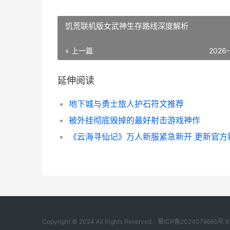
饥荒联机版女武神生存路线深度解析
« 上一篇
2026-
延伸阅读
地下城与勇士旅人护石符文推荐
被外挂彻底毁掉的最好射击游戏神作
Copyright © 2024 All Rights Reserved.
蜀ICP备2024076665号