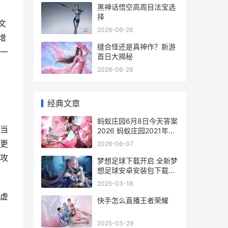
黑神话悟空高周目法宝选
择
文
2026-06-26
增
缝合怪还是真神作？新游
一
首日大揭秘
，
2026-06-28
经典文章
蚂蚁庄园6月8日今天答案
当
2026 蚂蚁庄园2021年6
月8日答案最新版
更
2026-06-07
攻
梦想足球下载开启 全新梦
想足球安卓安装包下载地
址盘点 梦想足球海外版
2025-03-18
虚
快手怎么直播王者荣耀
2025-03-29