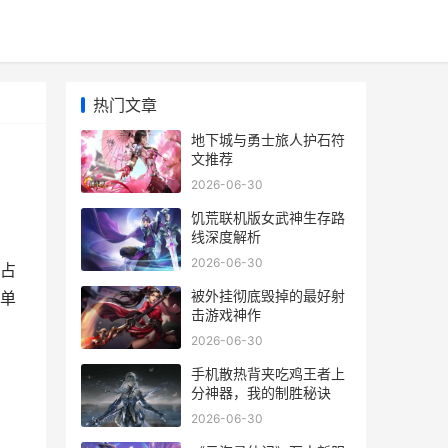
热门文章
地下城与勇士旅人护石符
文推荐
2026-06-30
饥荒联机版女武神生存路
线深度解析
2026-06-30
占
被外挂彻底毁掉的最好射
的单
击游戏神作
2026-06-30
手机散热背夹吃鸡王者上
分神器，我的制胜秘诀
2026-06-30