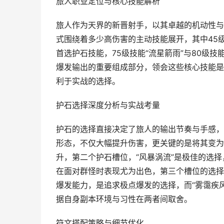
旅人职业定位与核心技能解析
旅人作为天界的新晋射手，以其卓越的机动性与
式围绕着多少高伤害的主动技能展开，其中45
首选护石技能，75级技能“流星箭雨”与80级
爆发输出的重要组成部分，领会这些核心技能是
利于实战的选择。
护石选择深度分析与实战考量
护石的选择直接决定了旅人的输出节奏与手感，对
形态，不仅大幅提升伤害，更关键的是将其变为
升，第二个护石槽位，“风暴涡流”是极佳的选择
在面对群怪时表现尤为出色，第三个槽位的选择则
爆发能力，是追求极点爆发的选择，而“雾霭疾风
据自身副本环境与习性在两者间取舍。
符文搭配策略与细节优化