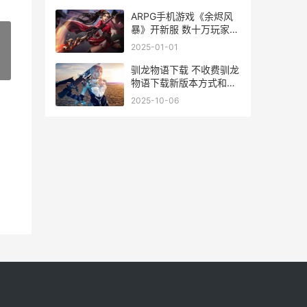
ARPG手机游戏《余烬风
暴》开新服 数十万玩家已
升级官方全新版
2025-01-01
»
驯龙物语下载 不收费驯龙
物语下载新版本方式和下
载地址整理 驯龙物语内购
2025-10-06
破解版下载