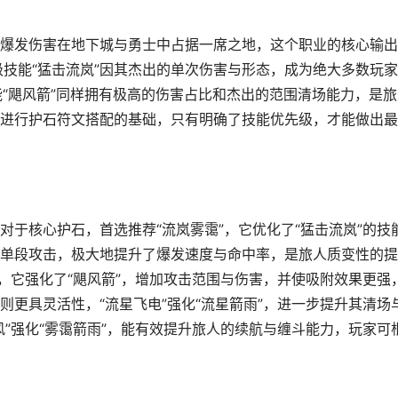
爆发伤害在地下城与勇士中占据一席之地，这个职业的核心输出
级技能“猛击流岚”因其杰出的单次伤害与形态，成为绝大多数玩
技能“飓风箭”同样拥有极高的伤害占比和杰出的范围清场能力，是
进行护石符文搭配的基础，只有明确了技能优先级，才能做出最
于核心护石，首选推荐“流岚雾霭”，它优化了“猛击流岚”的技
单段攻击，极大地提升了爆发速度与命中率，是旅人质变性的提
，它强化了“飓风箭”，增加攻击范围与伤害，并使吸附效果更强
更具灵活性，“流星飞电”强化“流星箭雨”，进一步提升其清场
”强化“雾霭箭雨”，能有效提升旅人的续航与缠斗能力，玩家可