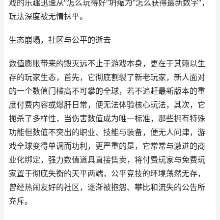
戏的乐趣迅速从“怎么玩得好”坍缩为“怎么获得最新数字”，
玩法深度被无情抹平。
生态崩塌，社区与公平的逝去
数值膨胀带来的毁灭远不止于游戏本身，更在于其赖以生
存的玩家生态，首先，它彻底割裂了新老玩家，新人面对
的一个数值门槛高不可攀的全球，若不追赶最新版本的重
度付费内容或爆肝日常，便无法体验核心玩法，其次，它
扼杀了多样性，当伤害数值成为唯一标准，那些拥有特殊
功能但数值不突出的职业、技能与装备，便无人问津，游
戏全球变得单调而功利，更严重的是，它常常与激进的商
业化绑定，强力数值道具直接售卖，将付费玩家与免费玩
家置于彻底失衡的天平两端，公平竞技的环境荡然无存，
曾经热闹友好的社区，逐渐被抱怨、攀比和流失的公告所
充斥。