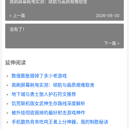
高刷屏幕耗电实测：续航与画质艰难取舍
« 上一篇
2026-06-30
没有了！
下一篇 »
延伸阅读
数值膨胀毁掉了多少老游戏
高刷屏幕耗电实测：续航与画质艰难取舍
地下城与勇士旅人护石符文推荐
饥荒联机版女武神生存路线深度解析
被外挂彻底毁掉的最好射击游戏神作
手机散热背夹吃鸡王者上分神器，我的制胜秘诀