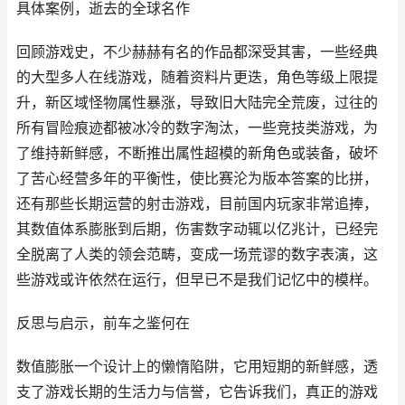
具体案例，逝去的全球名作
回顾游戏史，不少赫赫有名的作品都深受其害，一些经典
的大型多人在线游戏，随着资料片更迭，角色等级上限提
升，新区域怪物属性暴涨，导致旧大陆完全荒废，过往的
所有冒险痕迹都被冰冷的数字淘汰，一些竞技类游戏，为
了维持新鲜感，不断推出属性超模的新角色或装备，破坏
了苦心经营多年的平衡性，使比赛沦为版本答案的比拼，
还有那些长期运营的射击游戏，目前国内玩家非常追捧，
其数值体系膨胀到后期，伤害数字动辄以亿兆计，已经完
全脱离了人类的领会范畴，变成一场荒谬的数字表演，这
些游戏或许依然在运行，但早已不是我们记忆中的模样。
反思与启示，前车之鉴何在
数值膨胀一个设计上的懒惰陷阱，它用短期的新鲜感，透
支了游戏长期的生活力与信誉，它告诉我们，真正的游戏