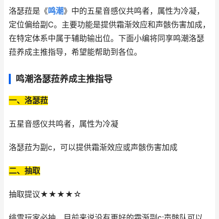
洛瑟菈是《
鸣潮
》中的五星音感仪共鸣者，属性为冷凝，
定位偏给副C。主要功能是提供霜渐效应和声骸伤害加成，
在特定体系中属于辅助输出位。下面小编将同享鸣潮洛瑟
菈养成主推指导，希望能帮助到各位。
鸣潮洛瑟菈养成主推指导
一、洛瑟菈
五星音感仪共鸣者，属性为冷凝
洛瑟菈为副c，可以提供霜渐效应或声骸伤害加成
二、抽取
抽取提议★★★★☆
绯雪玩家必抽，目前来说没有更好的霜渐副c;声骸队可以