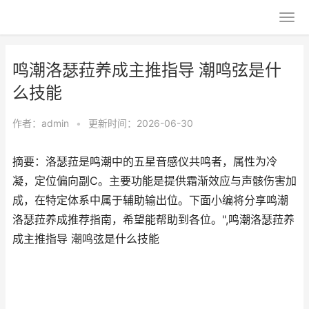
鸣潮洛瑟菈养成主推指导 潮鸣弦是什
么技能
作者：
admin
•
更新时间：2026-06-30
摘要：洛瑟菈是鸣潮中的五星音感仪共鸣者，属性为冷
凝，定位偏向副C。主要功能是提供霜渐效应与声骸伤害加
成，在特定体系中属于辅助输出位。下面小编将分享鸣潮
洛瑟菈养成推荐指南，希望能帮助到各位。",鸣潮洛瑟菈养
成主推指导 潮鸣弦是什么技能