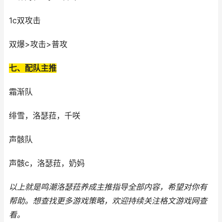
1c双攻击
双爆>攻击>普攻
七、配队主推
霜渐队
绯雪，洛瑟菈，千咲
声骸队
声骸c，洛瑟菈，奶妈
以上就是鸣潮洛瑟菈养成主推指导全部内容，希望对你有
帮助。
想查找更多游戏策略，欢迎持续关注
格文游戏网
查
看。