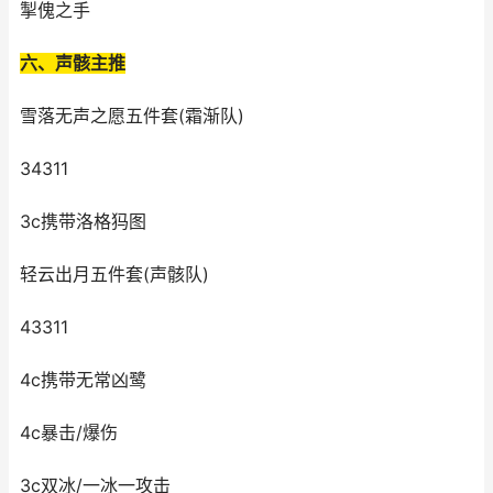
掣傀之手
六、声骸主推
雪落无声之愿五件套(霜渐队)
34311
3c携带洛格犸图
轻云出月五件套(声骸队)
43311
4c携带无常凶鹭
4c暴击/爆伤
3c双冰/一冰一攻击