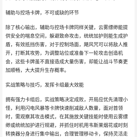
辅助与控场卡牌，不可或缺的环节
除了核心输出，辅助与控场卡牌同样关键，云雾缥缈能提
供安全的喘息空间，躲避致命攻击，统统加护则能生成护
盾，有效抵挡伤害，对于控制场面，飓风咒可以将敌人推
开，打断其攻势，为调整站位或准备下一轮攻击创造机
会，这些卡牌虽不直接造成大量伤害，却能让战斗节奏更
加顺畅，大大提升生存概率。
实战策略与技巧，发挥卡组最大效能
拥有强力卡组后，实战策略决定成败，开局应优先清理小
怪，利用闪电风暴等卡牌快速削减敌人数量，面对首领
时，需观察其攻击模式，在其施放关键技能时使用云雾缥
缈或统统加护进行规避，并抓住时机用韦斯莱烟花或时刻
转换器分身进行集中输出，合理管理移动卡，保持灵活走