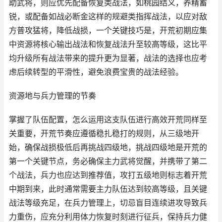
助武将，则应优先配备恢复类战法，如桃园结义，养精蓄
锐，或配备如战必断金这样的规避类指挥战法，以应对敌
方普攻猛将，降低战损，一个关键技巧是，开荒初期应集
中资源将核心输出战法和恢复战法升至较高等级，这比平
均升级所有战法带来的提升更为显著，战法的选择也应考
虑后续转型的平滑性，避免浪费宝贵的战法经验。
资源地与兵力管理的节奏
掌握了队伍配置，怎么运用这支队伍进行高效开荒同样至
关重要，开荒节奏应遵循稳扎稳打的规则，从三级地开
始，确保战损极低后再挑战四级地，挑战四级地是开荒的
第一个关键节点，务必确保主力武将觉醒，并携带了第二
个战法，兵力也应达到推荐值，攻打五级地则标志着开荒
中期到来，此时通常需要主力队伍达到较高等级，且关键
战法等级充足，在兵力管理上，切忌盲目连续进攻导致兵
力重伤，应充分利用体力恢复时刻进行征兵，保持兵力健