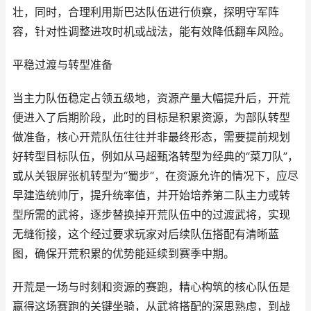
壮，同时，合理利用斯巴达队伍进行侦察，探明守军阵
容，针对性调整进攻时机或战法，能有效降低翻车风险。
平稳过渡与转型准备
当主力队伍稳定占领五级地，资源产量大幅提升后，开荒
便进入了后期阶段，此时的目标是积累资源，为部队转型
做准备，核心开荒队伍往往并非最终形态，需要提前规划
好转型目标队伍，例如从马超甄洛转型为经典的“菜刀队”，
或从关银屏张机转型为“蜀步”，在资源允许的情况下，应尽
早建造统帅厅，提升统率值，并开始培养第二队主力或转
型所需的武将，逐步替换掉开荒队伍中的过渡武将，实现
无缝衔接，这个经过要求玩家对后续队伍搭配有清晰蓝
图，确保开荒积累的优势能延续到赛季中期。
开荒是一场与时刻和资源的赛跑，精心构筑的核心队伍是
赢得这场赛跑的关键坐骑，从武将搭配的深思熟虑，到战