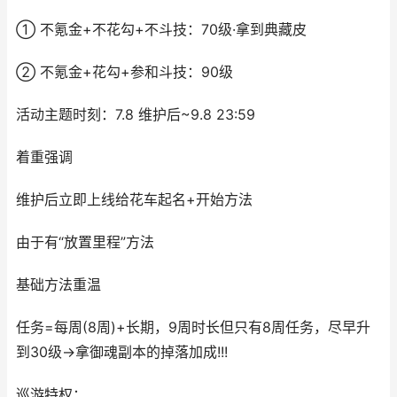
① 不氪金+不花勾+不斗技：70级·拿到典藏皮
② 不氪金+花勾+参和斗技：90级
活动主题时刻：7.8 维护后~9.8 23:59
着重强调
维护后立即上线给花车起名+开始方法
由于有“放置里程”方法
基础方法重温
任务=每周(8周)+长期，9周时长但只有8周任务，尽早升
到30级→拿御魂副本的掉落加成!!!
巡游特权：