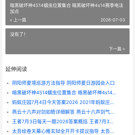
暗黑破坏神4S14蠕虫位置集合 暗黑破坏神4s14赛季电法
加点
« 上一篇
2026-07-03
没有了！
下一篇 »
延伸阅读
阴阳师夏境巡游方法指导 阴阳师夏日游园会入口
暗黑破坏神4S14蠕虫位置集合 暗黑破坏神4s14赛季电法加点
蚂蚁庄园7月4日今天答案2026 2021年蚂蚁庄园7月4日答案
燕云十六声对剑如晤详细解答 燕云十六声剑气纵横怎么获取
王者7月3日每天一题2026答案概括 王者7月3号大更新
太吾绘卷天幕心帷玄狱全开开卡提议指导 太吾绘卷天幕心帷剑冢顺序