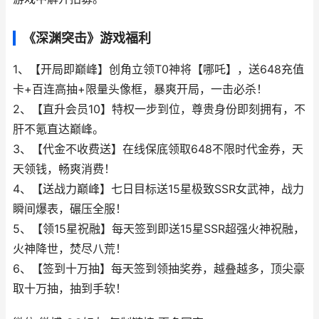
《深渊突击》游戏福利
1、【开局即巅峰】创角立领T0神将【哪吒】，送648充值
卡+百连高抽+限量头像框，暴爽开局，一击必杀！
2、【直升会员10】特权一步到位，尊贵身份即刻拥有，不
肝不氪直达巅峰。
3、【代金不收费送】在线保底领取648不限时代金券，天
天领钱，畅爽消费！
4、【送战力巅峰】七日目标送15星极致SSR女武神，战力
瞬间爆表，碾压全服！
5、【领15星祝融】每天签到即送15星SSR超强火神祝融，
火神降世，焚尽八荒！
6、【签到十万抽】每天签到领抽奖券，越叠越多，顶尖豪
取十万抽，抽到手软！