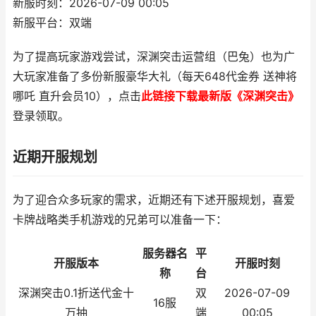
新服时刻：2026-07-09 00:05
新服平台：双端
为了提高玩家游戏尝试，深渊突击运营组（巴兔）也为广
大玩家准备了多份新服豪华大礼（每天648代金券 送神将
哪吒 直升会员10），点击
此链接下载最新版《深渊突击》
登录领取。
近期开服规划
为了迎合众多玩家的需求，近期还有下述开服规划，喜爱
卡牌战略类手机游戏的兄弟可以准备一下：
服务器名
平
开服版本
开服时刻
称
台
深渊突击0.1折送代金十
双
2026-07-09
16服
万抽
端
00:05