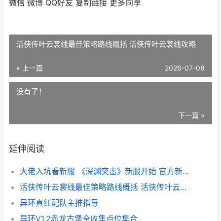
微信
微博
QQ好友
复制链接
更多同享
活侠传叶云裳线最佳策略路线概括 活侠传叶云裳线攻略
« 上一篇
2026-07-08
没有了！
下一篇 »
延伸阅读
大佬入坑看新服 《深渊突击》新服开始 官方新鲜版下载奉上 萌新到大佬
活侠传叶云裳线最佳策略路线概括 活侠传叶云裳线攻略
异环真红配队主推指导
异环V1.2赤龙古堡全收集点位集合