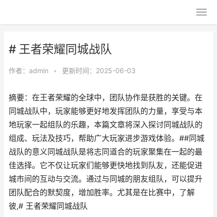
# 王者荣耀同城战队
作者：
admin
•
更新时间：2025-06-03
摘要：在王者荣耀的全球中，团队协作是获胜的关键。在
同城战队中，玩家能够更好地发挥团队的力量，享受与本
地玩家一起组队的乐趣，本篇文章将深入探讨同城战队的
组成、玩法及技巧，帮助广大玩家进步游戏体验。##同城
战队的意义同城战队是将志同道合的玩家聚集在一起的最
佳选择。它不仅让玩家们能够更快地找到队友，还能促进
城市间的互动与交流。通过与同城的朋友组队，可以提升
团队配合的默契度，增加胜率。尤其是在比赛中，了解
彼,# 王者荣耀同城战队