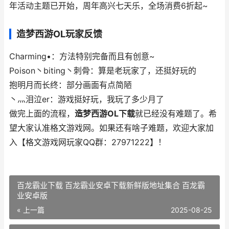
年活动主题已开始，周年高兴七天乐，全场消费6折起~
造梦西游OL玩家反馈
Charming•：方法特别完备而且有创意~
Poison丶biting丶刺骨：算是老玩家了，还挺好玩的
抱明月而长终：部分画面有点简陋
丶灬泪泣er：游戏挺好玩，我玩了多少月了
做完上面的流程，
造梦西游OL下载
就已经没有难题了。希
望大家认准格文游戏网。如果还有啥子难题，欢迎大家加
入【格文游戏网玩家QQ群：27971222】！
百龙霸业下载 百龙霸业安卓下载新鲜版地址集合 百龙霸
业安卓版
« 上一篇
2025-08-25