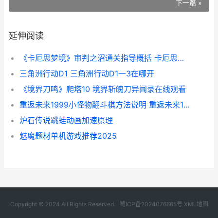
下一篇 »
延伸阅读
《卡厄思梦境》审判之沼通关指导概括 卡厄思梦境梅琳
三角洲行动D1 三角洲行动D1一3在哪开
《境界刀鸣》爬塔10 境界斩魄刀异闻录在线观看
重返未来1999小怪物翻斗棋方法说明 重返未来1999小叶尼塞
炉石传说跳蛙动画加速原理
魅魔题材单机游戏推荐2025
Copyright © 2024 All Rights Reserved.
蜀ICP备2024076665号
XML地图