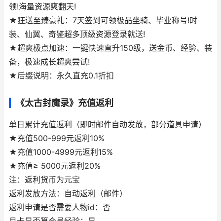
领!海量资源爽翻天!
★狂送至臻豪礼：7天签到可领极品坐骑、毕业称号!时
装、仙翼、奇鉴超多顶级资源登录就送!
★超爽极点加速：一键快速直升150级，送金币、经验、装
备，极速成长超爽尝试!
★后缀说明：永久直充0.1折扣
《太古封魔录》充值返利
单日累计充值返利（即时邮件自动发放，部分道具申请）
★充值500-999元返利10%
★充值1000-4999元返利15%
★充值≥ 5000元返利20%
注：返利货币为元宝
返利发放方法：自动返利（邮件）
返利申请是否需要人物id：否