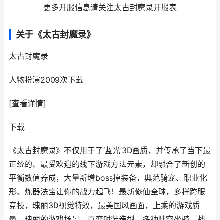
更多开服信息请关注太古封魔录开服表
关于《太古封魔录》
太古封魔录
人物扮演
2009次下载
[查看详情]
下载
《太古封魔录》不仅用于了‘蓝光’3D画质，并传承了当下最
正统的、最受欢迎的线下游戏方法元素，却融合了新创的
平衡数值养成，大量新增boss掉装备，典范骑宠、职业化
形、炼器法宝让你的战力起飞！最新修仙全球，多样跨服
竞技，瑰丽3D视觉特效，最美国风画面，上乘的游戏质
量，瑰丽的游戏场景，百变时装造型，多种陆空坐骑。战