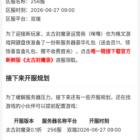
区服名称：256服
区服时刻：2026-06-27 09:00
区服平台：双端
为了迎接新玩家，太古封魔录运营商（咪噜）也为格文游
戏网键盘侠准备了一份新服务器豪华礼包（送会员11、领
惊喜盲盒礼包、赠不收费首充），点击
唯一链接下载官方
新鲜版《太古封魔录》
进服领取。
接下来开服规划
为了缓解服务器压力，接下来还有一些开服规划，还在找
游戏的小伙伴可以提前配置游戏：
开服版本
服务器名称
平台
开服时刻
太古封魔录0.1折
256服
双端
2026-06-27 09:00