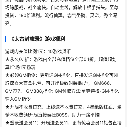
场跨服战，战个痛快。自动主线，解放十根手指头。至尊
投资，180倍返利。流行仙翼，霸气坐骑、灵宠，秀个漂
亮。
《太古封魔录》游戏福利
游戏内充值比例1元：10游戏货币
★永久0.1折：游戏内全部充值档位全部0.1折，超值超划
算!全场1元畅玩!
★必领GM指令：更新送GM指令，直接发送GM指令可领
取惊喜大盲盒礼包，可开出极致时装!助力， GM666、
GM777、 GM888,指令: GM领取方法:至尊特权-GM指令.
输入GM指令
★开局不收费首充：上线送不收费首充，4星绝版红武、坐
骑不收费领!开局直接碾压B0SS，助力一路平推!
★登录送会员11：开局送会员11，更有惊喜会员11礼包直接