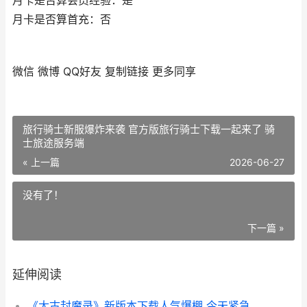
月卡是否算会员经验：是
月卡是否算首充：否
微信
微博
QQ好友
复制链接
更多同享
旅行骑士新服爆炸来袭 官方版旅行骑士下载一起来了 骑
士旅途服务端
« 上一篇
2026-06-27
没有了！
下一篇 »
延伸阅读
《太古封魔录》新版本下载人气爆棚 今天紧急加推新服 太古封魔录2