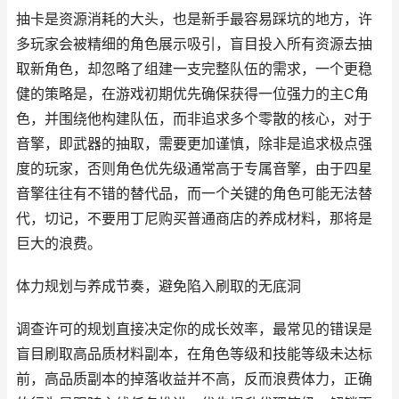
抽卡是资源消耗的大头，也是新手最容易踩坑的地方，许
多玩家会被精细的角色展示吸引，盲目投入所有资源去抽
取新角色，却忽略了组建一支完整队伍的需求，一个更稳
健的策略是，在游戏初期优先确保获得一位强力的主C角
色，并围绕他构建队伍，而非追求多个零散的核心，对于
音擎，即武器的抽取，需要更加谨慎，除非是追求极点强
度的玩家，否则角色优先级通常高于专属音擎，由于四星
音擎往往有不错的替代品，而一个关键的角色可能无法替
代，切记，不要用丁尼购买普通商店的养成材料，那将是
巨大的浪费。
体力规划与养成节奏，避免陷入刷取的无底洞
调查许可的规划直接决定你的成长效率，最常见的错误是
盲目刷取高品质材料副本，在角色等级和技能等级未达标
前，高品质副本的掉落收益并不高，反而浪费体力，正确