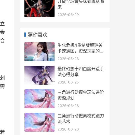
开放全球罐头味到底从哪
来
2026-06-29
立
会
猜你喜欢
合
生化危机4重制版解谜关
卡速通图，资深玩家的思
考蓝图
2026-06-23
最终幻想十四白魔开荒手
法心得分享
刺
2026-06-25
则需
三角洲行动摸金玩法进阶
资源规划
2026-06-28
三角洲行动撤离模式跑刀
流艺术
2026-06-26
若