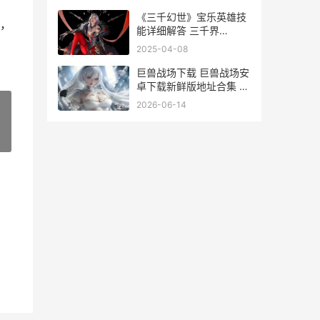
《三千幻世》宝乐英雄技
，
能详细解答 三千界
huntress
2025-04-08
巨兽战场下载 巨兽战场安
卓下载新鲜版地址合集 巨
兽战场下载链接手机版下
2026-06-14
载
»