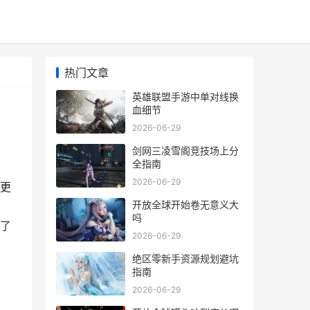
热门文章
英雄联盟手游中单对线换
血细节
2026-06-29
剑网三凌雪阁竞技场上分
全指南
2026-06-29
更
开放全球开始卷无意义大
吗
了
2026-06-29
绝区零新手资源规划避坑
指南
2026-06-29