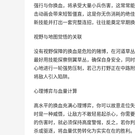
强行与你换血，将承受大量小兵伤害，这常常能
击动画会带来短暂僵直，这是你无伤消耗的绝佳
新技能并打出一套完整连招，往往能奠定早期换
视野与地图觉悟的关联
没有视野保障的换血是危险的赌博，在河道草丛
最好用技能探察侧翼草丛，确保自身安全，同时
心地进行一轮强势压制，若己方打野正在中路附
将敌人引入陷阱。
心理博弈与血量计算
高水平的换血充满心理博弈，你可以故意走位失
时是一种威慑，让敌方不敢轻易起杀心，你需要
的伤害时，就必须保持高度警惕，反之，若你判
杀或驱逐，将血量优势转化为实实在在的胜利。