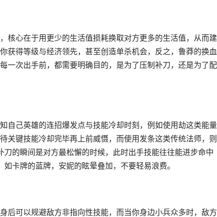
，核心在于用更少的生活值损耗换取对方更多的生活值，从而建
你获得等级与经济领先，甚至创造单杀机会，反之，鲁莽的换血
每一次出手前，都需要明确目的，是为了压制补刀，还是为了配
知自己英雄的连招爆发点与技能冷却时刻，例如使用劫这类能量
等待关键技能冷却完毕再上前威慑，而使用发条这类传统法师，
补刀的瞬间是对方最松懈的时候，此时出手技能往往能进步命中
，如卡牌的蓝牌，安妮的眩晕叠加，不要轻易浪费。
身后可以规避敌方非指向性技能，而当你身边小兵众多时，敌方