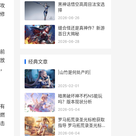
黑神话悟空高周目法宝选
攻
择
修
2026-06-26
缝合怪还是真神作？新游
首日大揭秘
2026-06-28
前
放
经典文章
，
|山竹是何处产的|
2025-02-01
暗黑破坏神不朽NS能玩
吗？版本现状分析
有
2026-05-04
燃
罗马拓荒录圣光标枪获取
击
指导 罗马拓荒录圣光标枪
怎么得
2026-06-04