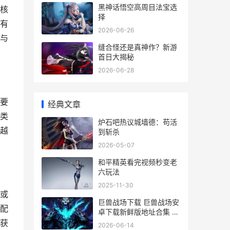
黑神话悟空高周目法宝选
核
择
有
2026-06-26
与
缝合怪还是真神作？新游
首日大揭秘
2026-06-28
要
经典文章
类
炉石吧热议城墙德：苟活
越
到斩杀
2026-05-07
和平精英看完视频秒变老
六玩法
2025-11-30
或
巨兽战场下载 巨兽战场安
配
卓下载新鲜版地址合集 巨
兽战场下载链接手机版下
获
2026-06-14