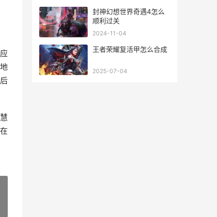
载
封神幻想世界奇遇4怎么
顺利过关
2024-11-04
王者荣耀复活甲怎么合成
应
地
2025-07-04
后
慧
在
»