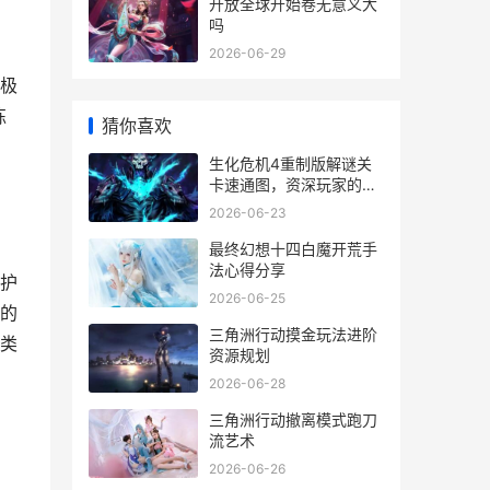
开放全球开始卷无意义大
吗
2026-06-29
极
练
猜你喜欢
，
生化危机4重制版解谜关
卡速通图，资深玩家的思
考蓝图
2026-06-23
最终幻想十四白魔开荒手
法心得分享
护
2026-06-25
的
三角洲行动摸金玩法进阶
类
资源规划
2026-06-28
三角洲行动撤离模式跑刀
流艺术
2026-06-26