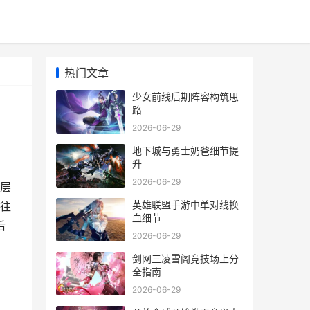
热门文章
少女前线后期阵容构筑思
路
2026-06-29
地下城与勇士奶爸细节提
升
2026-06-29
层
英雄联盟手游中单对线换
往
血细节
后
2026-06-29
剑网三凌雪阁竞技场上分
全指南
2026-06-29