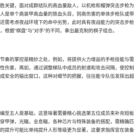
胜关键，面对成群结队的高血量敌人，以机枪和榴弹突击步枪为
人是单个高装甲高血量的铁血头目，则高伤害的单体步枪队或带
还需考虑夜战环境下的命中劣势，此时具有夜战能力的突击步枪
根据“棋盘”与“对手”的不同，拿出最克制的棋子组合。
节奏的掌控是精妙之处，例如，将提供火力增益的手枪技能与需
性伤害，再如，通过调整梯队中成员的射速和攻击间隔，使控制
成安全的输出窗口，这种对细节的把握，往往能令队伍发挥出超
编至五人是基础，这意味著需要精心挑选第五位成员来补充短板
穿甲弹，光瞄，全息瞄，各种芯片与特殊装备的搭配，需精确匹
的提升可能比单纯提升人形等级更为显著，这要求指挥官在装备