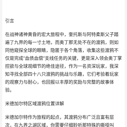
引言
在战神诸神黄昏的宏大旅程中，奎托斯与阿特柔斯父子踏
遍了九界的每一寸土地，而奥丁那无处不在的渡鸦，则如
同他窥探全球的眼睛，隐匿于各个角落，收集这些渡鸦不
仅是完成“血债血偿”支线任务的关键，更是深入领会奥丁掌
控欲与全球观细节的绝佳途径，作为一名资深玩家，我深
知寻找全部四十八只渡鸦的挑战与乐趣，它们考验着玩家
的观察力与耐心，也回报以丰厚的奖励与完整的故事体
验。
米德加尔特区域渡鸦位置详解
米德加尔特作为旅程的起点，其渡鸦分布广泛且富有层
次，在九界之湖区域，你需要仔细聆听那特殊的嘶哑叫