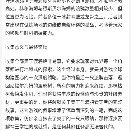
许多渡鸦位于需要德罗普尼尔长矛创造抓钩点才能到达的
高处，赫尔海姆与穆斯贝尔海姆的渡鸦数量相对较少，但
位置更为刁钻，前者多位于冰封峭壁或龙骨之上，后者则
常出现在试炼场地的边缘或岩浆环绕的孤岛，考验着玩家
的移动与时机把握能力。
收集意义与最终奖励
收集全部奥丁渡鸦绝非易事，它要求玩家对九界每一个角
落都进行地毯式的探索，这个经过本身，就是对游戏全球
构建匠心的一次深度领略，当你将最后一只渡鸦击落，返
回尼福尔海姆的渡鸦树，所有的努力将迎来终结，那棵枯
树会焕发生机，你也将获得丰厚的经验值与珍贵的升级素
材，更重要的是，你将解锁关于奥丁与渡鸦看守者的完整
故事，这为游戏的叙事增添了沉重而深刻的一笔，完成这
项收集，仿佛亲自抹去了奥丁的一只只眼睛，那种逐步瓦
解神王掌控的成就感，是任何其他任务都无法替代的。