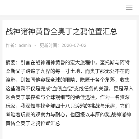
战神诸神黄昏全奥丁之鸦位置汇总
作者：
admin
•
更新时间：2026-07-02
摘要：引言在战神诸神黄昏的宏大旅程中，奎托斯与阿特
柔斯父子踏遍了九界的每一寸土地，而奥丁那无处不在的
渡鸦，则如同他窥探全球的眼睛，隐匿于各个角落，收集
这些渡鸦不仅是完成“血债血偿”支线任务的关键，更是深入
领会奥丁掌控欲与全球观细节的绝佳途径，作为一名资深
玩家，我深知寻找全部四十八只渡鸦的挑战与乐趣，它们
考验着玩家的观察力与耐心，也回报以丰厚的奖,战神诸神
黄昏全奥丁之鸦位置汇总