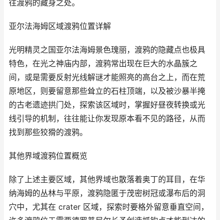
往渡鸦的藏身之处。
亚尔法海姆区域渡鸦位置详解
光明精灵之国亚尔法海姆景色瑰丽，渡鸦的隐藏点也极具
特色，在光之神庙内部，渡鸦常出现在巨大的水晶簇之
间，或是需要反射光线解谜才能照亮的高台之上，而在荒
原地区，则要留意那些耸立的石柱顶端，以及被沙暴半掩
的古老遗迹拱门处，探索该区域时，掌握好昼夜转换或光
线引导的机制，往往能让你发现原本看不见的路径，从而
找到那些狡猾的渡鸦。
其他界域渡鸦位置概览
除了上述主要区域，其他界域也散落着奥丁的耳目，在华
纳海姆的丛林与平原，渡鸦隐匿于茂密树冠或瀑布后的洞
穴中，尤其在 crater 区域，探索时要格外留意垂直空间，