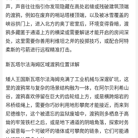
声，声音往往指引你发现隐藏在高处岩缝或残破建筑顶端
的渡鸦，例如在废弃的哨站塔楼顶端，以及被冰雪覆盖的
峡谷拱门上，进入北方的奥丁密室后，环境变得昏暗，渡
鸦多藏匿于通道上方的横梁或需要解谜才能开启的房间深
处，这里需要你善用利维坦之斧的投掷技巧，或配合阿特
柔斯的弓箭进行远程精准打击。
斯瓦塔尔法海姆区域渡鸦位置详解
矮人王国斯瓦塔尔法海姆充满了工业机械与深邃矿坑，这
里的渡鸦常与复杂的场景结构融为一体，在阿尔贝利希山
谷，渡鸦喜欢停留在巨大的齿轮组上方，或是横跨熔岩的
吊桥缆绳上，需要你巧妙利用地形攀爬才能接近，而来到
尼德维尔，这个被遗忘的监狱废墟中，渡鸦则多栖息于高
耸的牢笼铁栏之后，或是地下通道的阴暗角落，探索时务
必留意每一个可破坏的墙体或可攀爬的链条，它们可能通