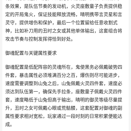
条效果，是队伍节奏的发动机，火灵座敷童子负责提供稳
定的开局鬼火，保证技能释放流畅，晴明携带言灵星和言
灵守，提供增伤和保护，最后一个位置留给任意收割式
神，比如补刀用的丑时之女或其他单体输出，这套组合将
攻击节奏与控制发挥得恰到好处。
御魂配置与关键属性要求
御魂配置是低配阵容的灵魂所在，鬼使黑务必佩戴破势四
件套，暴击属性必须堆满百分之百，爆伤则尽可能进步，
速度需要调整到山兔之后，山兔佩戴火灵四件套，速度必
须达到队伍第一，确保先手拉条，座敷童子佩戴火灵四件
套，速度略低于山兔但高于输出，晴明的御灵等级尽量提
升，丑时之女可佩戴心眼或荒骷髅，这套配置对御魂的副
属性要求相对宽松，玩家通过一段时刻的日常积累便能达
成。