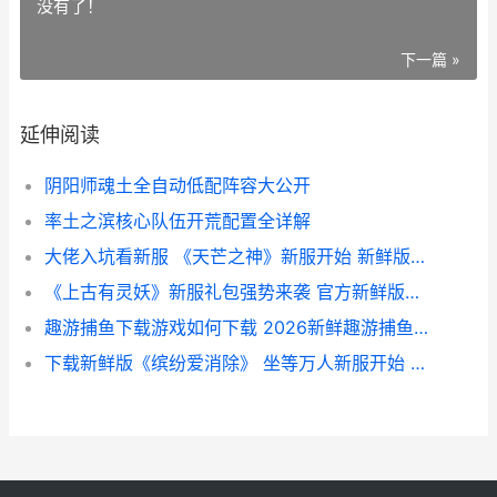
没有了！
下一篇 »
延伸阅读
阴阳师魂土全自动低配阵容大公开
率土之滨核心队伍开荒配置全详解
大佬入坑看新服 《天芒之神》新服开始 新鲜版下载奉上 大佬新手
《上古有灵妖》新服礼包强势来袭 官方新鲜版下载开始 《上古有灵妖》免费阅读
趣游捕鱼下载游戏如何下载 2026新鲜趣游捕鱼如何下载配置操作锦集 趣游捕鱼游戏下载
下载新鲜版《缤纷爱消除》 坐等万人新服开始 下载缤纷