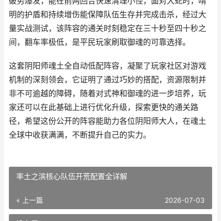
破势爆发，能在前两回合快速清理小怪，面对大蛇时，晴
明的护盾和持续增伤能保障队伍生存并完成击杀，经过大
量实战测试，该阵容的通关时刻稳定在三十秒至四十秒之
间，翻车率极低，是平民玩家刷取御魂的可靠选择。
这套阴阳师魂土全自动低配阵容，凝聚了玩家社区对游戏
机制的深刻领会，它证明了通过巧妙的搭配，资源限制并
非不可逾越的障碍，随着对式神和御魂的进一步培养，玩
家还可以在此基础上进行优化升级，探索更快的通关路
径，希望这份公开的阵容能助力各位阴阳师大人，在魂土
全球中收获满满，不断提升自己的实力。
率土之滨核心队伍开荒配置全详解
« 上一篇
2026-07-03