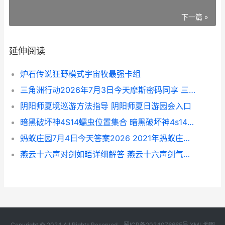
下一篇 »
延伸阅读
炉石传说狂野模式宇宙牧最强卡组
三角洲行动2026年7月3日今天摩斯密码同享 三角洲行动2026兑换码6月(没过期)
阴阳师夏境巡游方法指导 阴阳师夏日游园会入口
暗黑破坏神4S14蠕虫位置集合 暗黑破坏神4s14赛季电法加点
蚂蚁庄园7月4日今天答案2026 2021年蚂蚁庄园7月4日答案
燕云十六声对剑如晤详细解答 燕云十六声剑气纵横怎么获取
Copyright © 2024 All Rights Reserved.
蜀ICP备2024076665号
XML地图