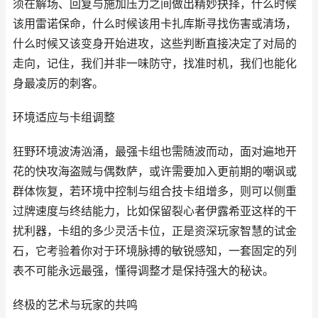
须在解场、回复与施加压力之间做出精妙抉择，什么时候
该用雷诺保命，什么时候该用卡扎库斯寻找伤害或清场，
什么时候又该变身开始进攻，这些判断直接决定了对局的
走向，记住，我们并非一味防守，找准时机，我们也能化
身最凌厉的刺客。
环境适应与卡组调整
狂野环境波涛汹涌，最强卡组也需随波而动，面对遍地开
花的快攻海盗贼与偶数萨，或许需要加入更前期的嘲讽或
群体恢复，若环境中控制与组合技卡组增多，则可以侧重
过牌速度与终结能力，比如保留裂心者伊露希亚这样的干
扰利器，卡组的多少灵活卡位，正是资深玩家智慧的试金
石，它考验着你对于环境脉搏的敏锐感知，一套固定的列
表不可能永远最强，懂得调整才是保持强大的秘诀。
终极的艺术与玩家的共鸣