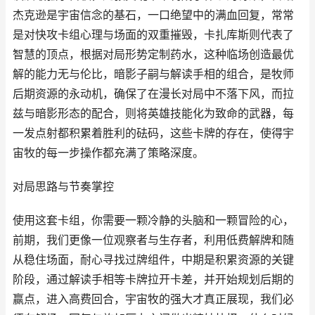
杰克逊是宇宙信念的基石，一口绝望中的满血回复，常常
是对快攻卡组心理与场面的双重摧毁，卡扎库斯则代表了
智慧的顶点，根据对局形势定制药水，这种临场创造最优
解的能力无与伦比，暗影子嗣与解读手相的组合，是牧师
后期资源的永动机，确保了在漫长对局中不落下风，而拉
兹与暗影形态的配合，则将英雄技能化为致命的武器，每
一发点射都积累着胜利的砝码，这些卡牌的存在，使得宇
宙牧的每一步操作都充满了策略深度。
对局思路与节奏掌控
使用这套卡组，你需要一颗冷静的头脑和一颗冒险的心，
前期，我们更像一位观察者与生存者，利用低费解牌和随
从稳住场面，耐心寻找过牌组件，中期是积累资源的关键
阶段，通过解读手相等卡牌拉开卡差，并开始规划后期的
赢点，进入高费回合，宇宙牧的强大才真正展现，我们必