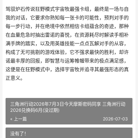
驾驭炉石传说狂野模式宇宙牧最强卡组，最终是一场与自
我的对话，它要求你熟知每一张卡的可能性，预判对手的
每一步行动，并在绝境中依然相信卡组蕴含的奇迹，那种
在血量危急时抽出雷诺的喜悦，在资源耗尽时解读手相补
满手牌的踏实，以及用英雄技能一点点瓦解对手的从容，
构成了无可挑剔的游戏体验，它不强求最快的胜利，却许
诺最丰厚的回报，即智慧与运筹帷幄带来的极点满足感，
这便是在狂野模式中，选择宇宙牧并追寻其最强形态的真
正意义。
三角洲行动2026年7月3日今天摩斯密码同享 三角洲行动
2026兑换码6月(没过期)
« 上一篇
2026-07-03
没有了！