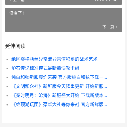
没有了！
下一篇 »
延伸阅读
绝区零格莉丝异常流异常值积蓄的战术艺术
炉石传说标准模式最新抓快攻卡组
纯白和弦新服爆炸来袭 官方版纯白和弦下载一起来了 纯白和弦ssr排行
《文明和众神》新鲜版今天隆重更新 开始新服大礼共襄盛举 《文明和众神》作者简介
《秦时明月：沧海》新服盛大开始 下载新版本秦时明月：沧海迎接新征程 秦时明月沧海攻略
《绝顶潮玩团》豪华大礼等你来战 官方新鲜版绝顶潮玩团下载一并送上 绝顶在哪个平台连载