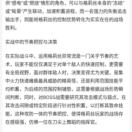
供“感电”或“燃烧”情形的角色，可以与格莉丝本身的“冻结”
或“眩晕”产生联动，加速积蓄进程，而一名强力的失衡追击
输出手，则能将格莉丝的控制优势转化为实实在在的战场
胜利。
实战中的节奏把控与决策
在实际战斗中，运用格莉丝异常流是一门关乎节奏的艺
术，玩家不能仅仅满足于对单个敌人的快速控制，更需要
有全局视野，面对群体敌人时，决策变得尤为关键，是集
中火力快速瘫痪最具威胁的精英怪，还是利用范围技能平
均积蓄，为后续的范围控制铺垫，这需要根据战场形势瞬
间判断，同时，对BOSS战需要研究其攻击模式与弱点，在
其攻击间隙或特定阶段进行针对性积蓄，以打断其致命技
能，这种攻防一体的节奏把控，使得格莉丝玩家的战场存
在感极强，仿佛一位在刀尖上舞蹈的指挥官。