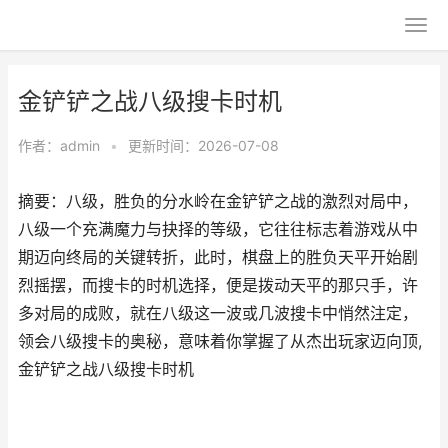
金铲铲之战八级搜卡时机
作者：
admin
•
更新时间：2026-07-08
摘要：八级，胜负的分水岭在金铲铲之战的激烈对局中，
八级一个充满魔力与抉择的等级，它往往标志着游戏从中
期迈向终局的关键转折，此时，棋盘上的胜负天平开始剧
烈摇摆，而搜卡的时机选择，便是拨动天平的那只手，许
多对局的成败，就在八级这一波或几波搜卡中悄然注定，
领会八级搜卡的奥秘，意味着你掌握了从杰出玩家迈向顶,
金铲铲之战八级搜卡时机