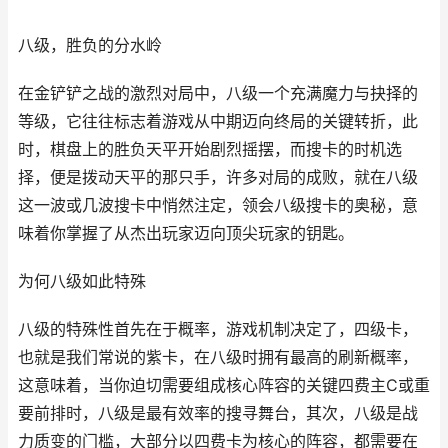
八级，胜负的分水岭
在金铲铲之战的激烈对局中，八级一个充满魔力与抉择的
等级，它往往标志着游戏从中期迈向终局的关键转折，此
时，棋盘上的胜负天平开始剧烈摇摆，而搜卡的时机选
择，便是拨动天平的那只手，许多对局的成败，就在八级
这一波或几波搜卡中悄然注定，领会八级搜卡的奥秘，意
味着你掌握了从杰出玩家迈向顶尖玩家的钥匙。
为何八级如此特殊
八级的特殊性首先在于概率，游戏机制决定了，四级卡，
也就是我们常说的紫卡，在八级时拥有最高的刷新概率，
这意味着，当你迫切需要组成核心阵容的关键四费主C或重
要前排时，八级是最有效率的搜寻舞台，其次，八级是战
力质变的门槛，大部分以四费卡为核心的阵容，都需要在