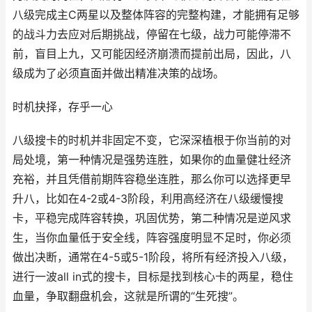
八级完成主C两星以及整体阵容的完整构建，才能拥有足够
的战斗力去应对后期挑战，停留在七级，战力可能停滞不
前，盲目上九，又可能因经济崩溃而提前出局，因此，八
级成为了必须直面并做出精准决策的战场。
时机抉择，存乎一心
八级搜卡的时机并非固定不变，它深深植根于你当前的对
局处境，第一种情况是强势连胜，如果你的血量健壮经济
充裕，并且凭借前期阵容稳坐连胜，那么你可以选择更早
升八，比如在4-2或4-3阶段，利用高经济在八级缓慢搜
卡，平稳完成阵容转换，巩固优势，第二种情况是逆风求
生，当你血量低于安全线，阵容强度明显不足时，你必须
做出决断，通常在4-5或5-1阶段，将所有经济投入八级，
进行一波all in式的搜卡，目标是找到核心卡的两星，稳住
血量，争取翻盘机会，这就是所谓的“生死搜”。