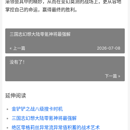
渐领会其中的精妙，从而在变幻莫测的战场上，更从容地
掌控自己的命运，赢得最终的胜利。
三国志幻想大陆零氪神将最强解
« 上一篇
2026-07-08
没有了！
下一篇 »
延伸阅读
金铲铲之战八级搜卡时机
三国志幻想大陆零氪神将最强解
绝区零格莉丝异常流异常值积蓄的战术艺术