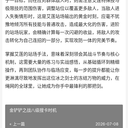
于一目标，而在应对群体敌人时，则需注意艾莲特殊技与
极限技的范围伤害，调整站位以覆盖更多敌人，当敌人进
入失衡情形时，这是艾莲站场输出的黄金时刻，应毫不犹
豫地倾泻所有技能与普通攻击，造成最大化的伤害，进阶
的站场玩家，会精确计算每一次闪避的收益，将敌人的攻
击转化为自己连招的一部分，实现攻防一体的完美节奏。
掌握艾莲的站场手法，意味着深刻领会其战斗节奏与核心
机制，这需要大量的练习与实战感悟，从基础循环到精细
操作，再到团队协作与临场应变，每一步的提升都能让你
更淋漓尽致地发挥出这位冰之剑士的冻结万物的威力，在
绳网的全球里，让她成为你手中最锋利的那把剑。
金铲铲之战八级搜卡时机
« 上一篇
2026-07-08