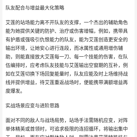
队友配合与增益最大化策略
艾莲的站场能力离不开队友的支撑，一个杰出的辅助角色
能为她提供关键的防护、治疗或伤害增幅，例如，携带具
有护盾或强吸引仇恨能力的队友，能为艾莲创造更安全的
输出环境，让她安心进行连段，而冰属性或通用增伤辅
助，则能直接放大艾莲每一刀、每一个技能的伤害，在队
伍编排时，应考虑队友技能与艾莲输出空窗期的互补，例
如在艾莲切换下场回复能量时，队友应能及时上场维持战
线并提供增益，待艾莲重返战场时，便能携带满额增益再
度爆发。
实战场景应变与进阶思路
面对不同的敌人与战场局势，站场手法需随机应变，对阵
单体精英或首领时，可追求极限的连招循环，将输出集中