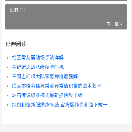
没有了！
下一篇 »
延伸阅读
绝区零艾莲站场手法详解
金铲铲之战八级搜卡时机
三国志幻想大陆零氪神将最强解
绝区零格莉丝异常流异常值积蓄的战术艺术
炉石传说标准模式最新抓快攻卡组
纯白和弦新服爆炸来袭 官方版纯白和弦下载一起来了 纯白和弦ssr排行